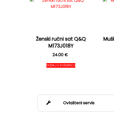
Ženski ručni sat Q&Q
Mušk
M173J018Y
24.00
€
DODAJ U KOŠARICU
Ovlašteni servis