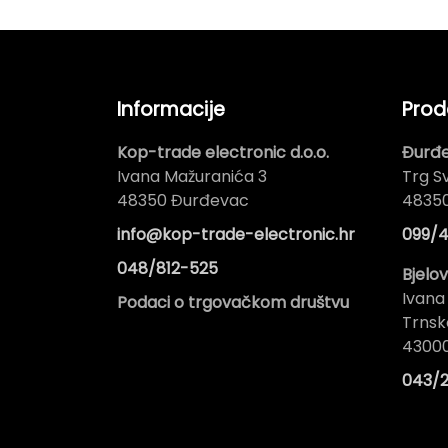
Informacije
Prod
Kop-trade electronic d.o.o.
Đurđ
Ivana Mažuranića 3
Trg Sv
48350 Đurđevac
4835
info@kop-trade-electronic.hr
099/4
048/812-525
Bjelo
Ivana
Podaci o trgovačkom društvu
Trnsk
43000
043/2