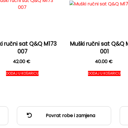
i ručni sat Q&Q M173
Muški ručni sat Q&Q 
007
001
42.00
€
40.00
€
DODAJ U KOŠARICU
DODAJ U KOŠARICU
Povrat robe i zamjena