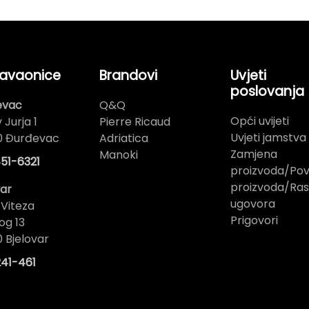
avaonice
Brandovi
Uvjeti
poslovanja
evac
Q&Q
Opći uvijeti
 Jurja 1
Pierre Ricaud
Uvjeti jamstva
0 Đurđevac
Adriatica
Zamjena
Manoki
51-6321
proizvoda/Pov
proizvoda/Ras
var
ugovora
 Viteza
Prigovori
og 13
 Bjelovar
41-461