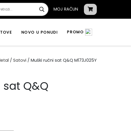
MOJ RAČUN
PROMO
ATOVE
NOVO U PONUDI
etal
/
Satovi
/ Muški ručni sat Q&Q M173J025Y
i sat Q&Q