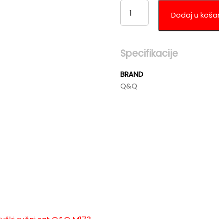
MUŠKI
RUČNI
Dodaj u koša
SAT
Q&Q
M173J025Y
Specifikacije
KOLIČINA
BRAND
Q&Q