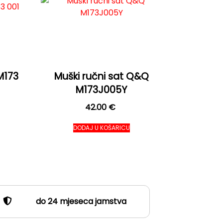
M173
Muški ručni sat Q&Q
M173J005Y
42.00
€
DODAJ U KOŠARICU
do 24 mjeseca jamstva