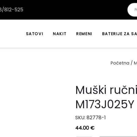
/812-525
SATOVI
NAKIT
REMENI
BATERIJE ZA S
Početna
/
M
Muški ručn
M173J025Y
SKU:
82778-1
44.00
€