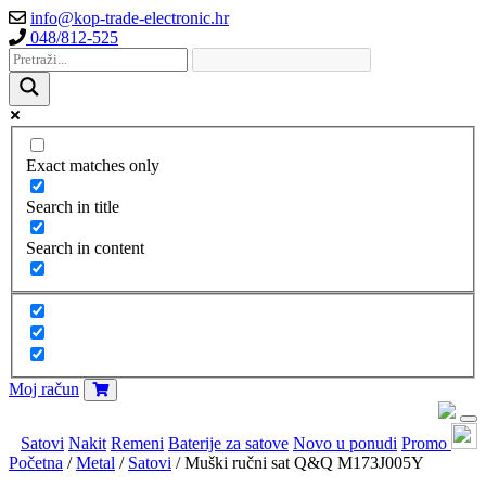
info@kop-trade-electronic.hr
048/812-525
Exact matches only
Search in title
Search in content
Moj račun
Satovi
Nakit
Remeni
Baterije za satove
Novo u ponudi
Promo
Početna
/
Metal
/
Satovi
/ Muški ručni sat Q&Q M173J005Y