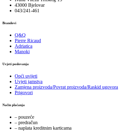
43000 Bjelovar
043/241-461
Brandovi
Q&Q
Pierre Ricaud
Adriatica
Manoki
Uvjeti poslovanja
Opći uvijeti
Uvjeti jamstva
Zamjena proizvoda/Povrat proizvoda/Raskid ugovora
Prigovori
Način plaćanja
– pouzeće
– predračun
– naplata kreditnim karticama