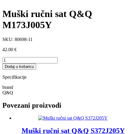
Muški ručni sat Q&Q
M173J005Y
SKU:
80698-11
42.00
€
Muški
ručni
Dodaj u košaricu
sat
Q&Q
Specifikacije
M173J005Y
količina
brand
Q&Q
Povezani proizvodi
Muški ručni sat Q&Q S372J205Y