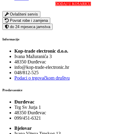
DODAJ U KOŠARICU
Ovlašteni servis
Povrat robe i zamjena
do 24 mjeseca jamstva
Informacije
Kop-trade electronic d.o.o.
Ivana Mažuranića 3
48350 Đurđevac
info@kop-trade-electronic.hr
048/812-525
Podaci o trgovačkom društvu
Prodavaonice
Đurđevac
Trg Sv Jurja 1
48350 Đurđevac
099/451-6321
Bjelovar
Ivana Viteza Trnskog 13