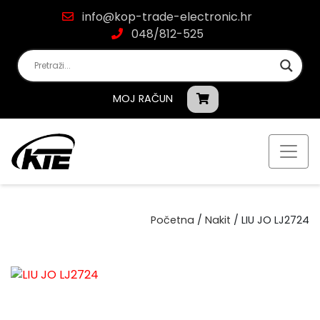
info@kop-trade-electronic.hr
048/812-525
MOJ RAČUN
Početna
/
Nakit
/ LIU JO LJ2724