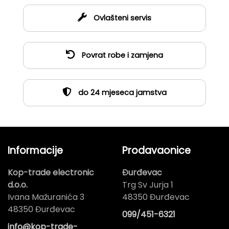
Ovlašteni servis
Povrat robe i zamjena
do 24 mjeseca jamstva
Informacije
Prodavaonice
Kop-trade electronic
Đurđevac
d.o.o.
Trg Sv Jurja 1
Ivana Mažuranića 3
48350 Đurđevac
48350 Đurđevac
099/451-6321
info@kop-trade-