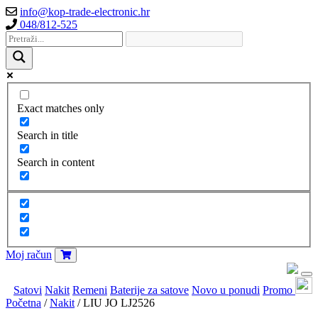
info@kop-trade-electronic.hr
048/812-525
Exact matches only
Search in title
Search in content
Moj račun
Satovi
Nakit
Remeni
Baterije za satove
Novo u ponudi
Promo
Početna
/
Nakit
/ LIU JO LJ2526