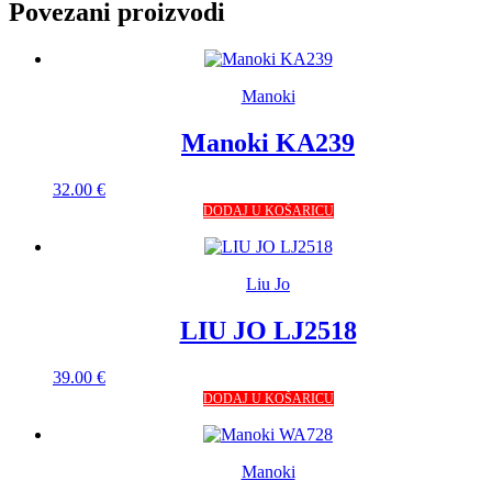
Povezani proizvodi
Manoki
Manoki KA239
32.00
€
DODAJ U KOŠARICU
Liu Jo
LIU JO LJ2518
39.00
€
DODAJ U KOŠARICU
Manoki