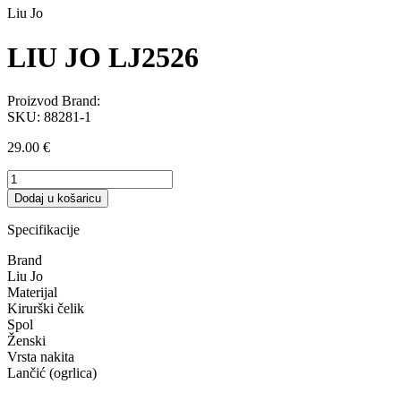
Liu Jo
LIU JO LJ2526
Proizvod Brand:
SKU:
88281-1
29.00
€
LIU
JO
Dodaj u košaricu
LJ2526
količina
Specifikacije
Brand
Liu Jo
Materijal
Kirurški čelik
Spol
Ženski
Vrsta nakita
Lančić (ogrlica)