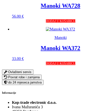
Manoki WA728
56.00
€
DODAJ U KOŠARICU
Manoki
Manoki WA372
33.00
€
DODAJ U KOŠARICU
Ovlašteni servis
Povrat robe i zamjena
do 24 mjeseca jamstva
Informacije
Kop-trade electronic d.o.o.
Ivana Mažuranića 3