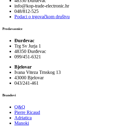
48350 Đurđevac
info@kop-trade-electronic.hr
048/812-525
Podaci o trgovačkom društvu
Prodavaonice
Đurđevac
Trg Sv Jurja 1
48350 Đurđevac
099/451-6321
Bjelovar
Ivana Viteza Trnskog 13
43000 Bjelovar
043/241-461
Brandovi
Q&Q
Pierre Ricaud
Adriatica
Manoki