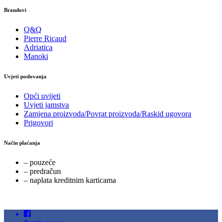
Brandovi
Q&Q
Pierre Ricaud
Adriatica
Manoki
Uvjeti poslovanja
Opći uvijeti
Uvjeti jamstva
Zamjena proizvoda/Povrat proizvoda/Raskid ugovora
Prigovori
Način plaćanja
– pouzeće
– predračun
– naplata kreditnim karticama