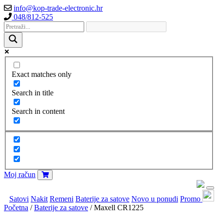
info@kop-trade-electronic.hr
048/812-525
Exact matches only
Search in title
Search in content
Moj račun
Satovi
Nakit
Remeni
Baterije za satove
Novo u ponudi
Promo
Početna
/
Baterije za satove
/ Maxell CR1225