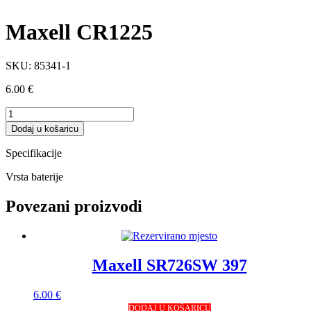
Maxell CR1225
SKU:
85341-1
6.00
€
Maxell
CR1225
Dodaj u košaricu
količina
Specifikacije
Vrsta baterije
Povezani proizvodi
Maxell SR726SW 397
6.00
€
DODAJ U KOŠARICU