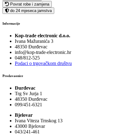
Povrat robe i zamjena
do 24 mjeseca jamstva
Informacije
Kop-trade electronic d.o.o.
Ivana Mažuranića 3
48350 Đurđevac
info@kop-trade-electronic.hr
048/812-525
Podaci o trgovačkom društvu
Prodavaonice
Đurđevac
Trg Sv Jurja 1
48350 Đurđevac
099/451-6321
Bjelovar
Ivana Viteza Trnskog 13
43000 Bjelovar
043/241-461