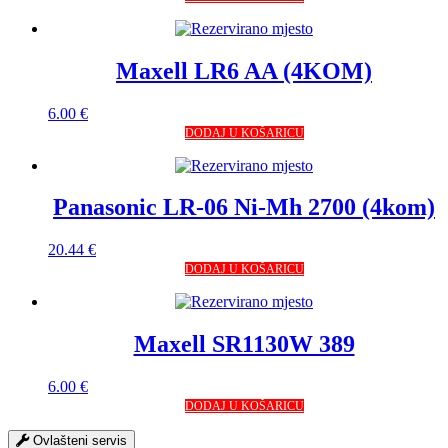
Maxell LR6 AA (4KOM)
6.00
€
DODAJ U KOŠARICU
Panasonic LR-06 Ni-Mh 2700 (4kom)
20.44
€
DODAJ U KOŠARICU
Maxell SR1130W 389
6.00
€
DODAJ U KOŠARICU
Ovlašteni servis