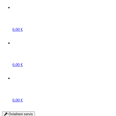
6.00
€
6.00
€
6.00
€
Ovlašteni servis