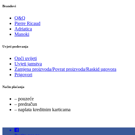
Brandovi
Q&Q
Pierre Ricaud
Adriatica
Manoki
Uvjeti poslovanja
Opći uvijeti
Uvjeti jamstva
Zamjena proizvoda/Povrat proizvoda/Raskid ugovora
Prigovori
Način plaćanja
– pouzeće
– predračun
– naplata kreditnim karticama