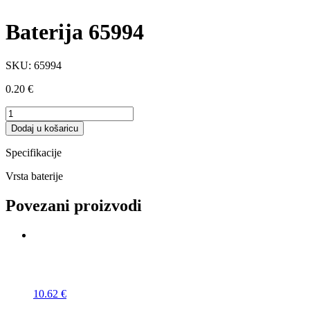
Baterija 65994
SKU:
65994
0.20
€
Baterija
65994
Dodaj u košaricu
količina
Specifikacije
Vrsta baterije
Povezani proizvodi
10.62
€