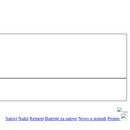
Satovi
Nakit
Remeni
Baterije za satove
Novo u ponudi
Promo