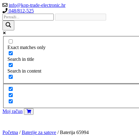
info@kop-trade-electronic.hr
048/812-525
Exact matches only
Search in title
Search in content
Moj račun
Početna
/
Baterije za satove
/ Baterija 65994