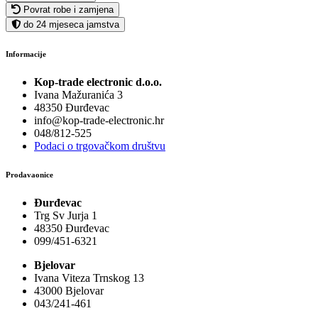
Povrat robe i zamjena
do 24 mjeseca jamstva
Informacije
Kop-trade electronic d.o.o.
Ivana Mažuranića 3
48350 Đurđevac
info@kop-trade-electronic.hr
048/812-525
Podaci o trgovačkom društvu
Prodavaonice
Đurđevac
Trg Sv Jurja 1
48350 Đurđevac
099/451-6321
Bjelovar
Ivana Viteza Trnskog 13
43000 Bjelovar
043/241-461