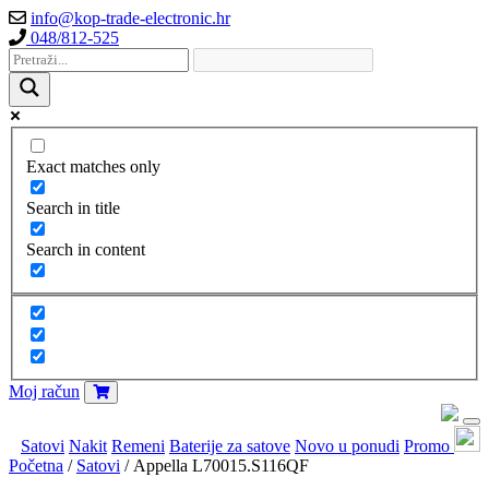
info@kop-trade-electronic.hr
048/812-525
Exact matches only
Search in title
Search in content
Moj račun
Satovi
Nakit
Remeni
Baterije za satove
Novo u ponudi
Promo
Početna
/
Satovi
/ Appella L70015.S116QF