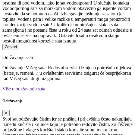
prstima ili pod vodom, iako je sat vodootporan! U slučaju kontakta
vodootpornog sata sa morskom vodom obavezno ga isperite vodom
i ostavite da se potpuno osuši. Izbjegavajte tuširanje sa satom jer
toplina, vodena para i velike razlike u temperaturi mogu prouzročiti
kondenzaciju vode u satu! Ukoliko je unutrašnjost stakla sata
zamagljena i ne postane čista u roku od 24 sata sat odmah odnesite u
ovlašteni servis na popravak! Ostavite li sat u ovakvom stanju
postoji mogućnost korozije sata iznutra.
Zatvori
Održavanje sata
Održavanje Vašeg sata: Redovni servisi i izmjena potrošnih dijelova
(baterije, remeni...) u ovlaštenim servisima osigurat će besprijekoran
rad Vašeg sata dugi niz godina.
Više o održavanju sata
Održavanje
×
Svoj sat održavajte čistim jer se prašina i prljavština često nakupljaju
između kućišta i krunice koju je potrebno redovito čistiti. Za čišćenje
prljavštine i vlage s kućišta i stakla koristite suhu, meku krpu.