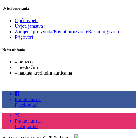
Uvjeti poslovanja
Opći uvijeti
Uvjeti jamstva
Zamjena proizvoda/Povrat proizvoda/Raskid ugovora
Prigovori
Način plaćanja
– pouzeće
– predračun
– naplata kreditnim karticama
Pratite nas na
Facebooku!
Pratite nas na
Instagramu!
Sva prava pridržana © 2026. Izrada: