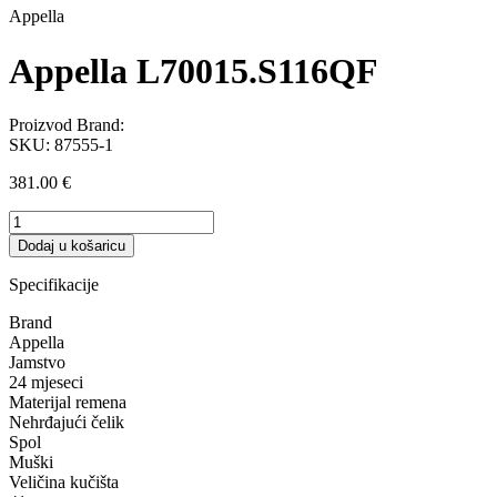
Appella
Appella L70015.S116QF
Proizvod Brand:
SKU:
87555-1
381.00
€
Appella
L70015.S116QF
Dodaj u košaricu
količina
Specifikacije
Brand
Appella
Jamstvo
24 mjeseci
Materijal remena
Nehrđajući čelik
Spol
Muški
Veličina kučišta