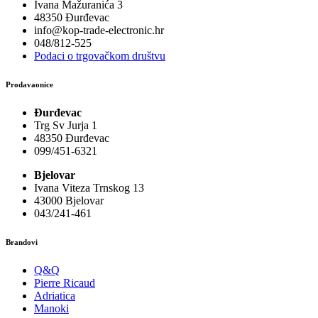
Ivana Mažuranića 3
48350 Đurđevac
info@kop-trade-electronic.hr
048/812-525
Podaci o trgovačkom društvu
Prodavaonice
Đurđevac
Trg Sv Jurja 1
48350 Đurđevac
099/451-6321
Bjelovar
Ivana Viteza Trnskog 13
43000 Bjelovar
043/241-461
Brandovi
Q&Q
Pierre Ricaud
Adriatica
Manoki