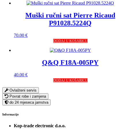
Muški ručni sat Pierre Ricaud
P91028.5224Q
70.00
€
DODAJ U KOŠARICU
Q&Q F18A-005PY
40.00
€
DODAJ U KOŠARICU
Ovlašteni servis
Povrat robe i zamjena
do 24 mjeseca jamstva
Informacije
Kop-trade electronic d.o.o.