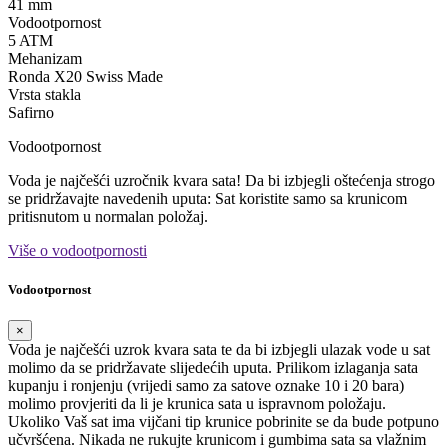
41 mm
Vodootpornost
5 ATM
Mehanizam
Ronda X20 Swiss Made
Vrsta stakla
Safirno
Vodootpornost
Voda je najčešći uzročnik kvara sata! Da bi izbjegli oštećenja strogo
se pridržavajte navedenih uputa: Sat koristite samo sa krunicom
pritisnutom u normalan položaj.
Više o vodootpornosti
Vodootpornost
×
Voda je najčešći uzrok kvara sata te da bi izbjegli ulazak vode u sat
molimo da se pridržavate slijedećih uputa. Prilikom izlaganja sata
kupanju i ronjenju (vrijedi samo za satove oznake 10 i 20 bara)
molimo provjeriti da li je krunica sata u ispravnom položaju.
Ukoliko Vaš sat ima vijčani tip krunice pobrinite se da bude potpuno
učvršćena. Nikada ne rukujte krunicom i gumbima sata sa vlažnim