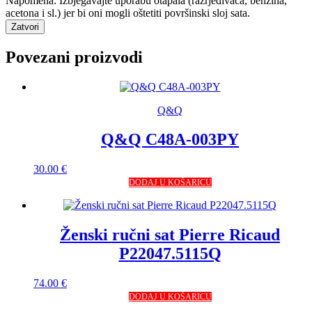
Napomena: Izbjegavajte uporabu otapala (razrjeđivača, benzina,
acetona i sl.) jer bi oni mogli oštetiti površinski sloj sata.
Zatvori
Povezani proizvodi
Q&Q
Q&Q C48A-003PY
30.00
€
DODAJ U KOŠARICU
Ženski ručni sat Pierre Ricaud
P22047.5115Q
74.00
€
DODAJ U KOŠARICU