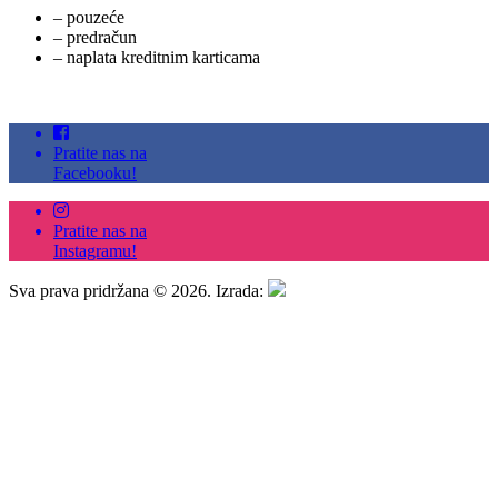
– pouzeće
– predračun
– naplata kreditnim karticama
Pratite nas na
Facebooku!
Pratite nas na
Instagramu!
Sva prava pridržana © 2026. Izrada: