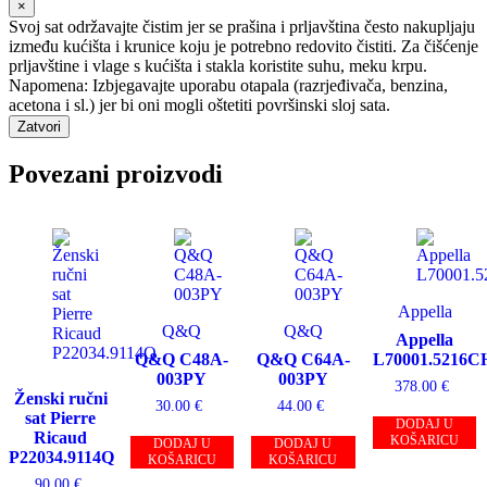
×
Svoj sat održavajte čistim jer se prašina i prljavština često nakupljaju
između kućišta i krunice koju je potrebno redovito čistiti. Za čišćenje
prljavštine i vlage s kućišta i stakla koristite suhu, meku krpu.
Napomena: Izbjegavajte uporabu otapala (razrjeđivača, benzina,
acetona i sl.) jer bi oni mogli oštetiti površinski sloj sata.
Zatvori
Povezani proizvodi
Appella
Q&Q
Q&Q
Appella
Q&Q C48A-
Q&Q C64A-
L70001.5216C
003PY
003PY
378.00
€
Ženski ručni
30.00
€
44.00
€
sat Pierre
DODAJ U
Ricaud
KOŠARICU
DODAJ U
DODAJ U
P22034.9114Q
KOŠARICU
KOŠARICU
90.00
€