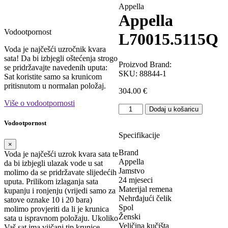
Appella
Appella
Vodootpornost
L70015.5115Q
Voda je najčešći uzročnik kvara
sata! Da bi izbjegli oštećenja strogo
Proizvod Brand:
se pridržavajte navedenih uputa:
SKU:
88844-1
Sat koristite samo sa krunicom
pritisnutom u normalan položaj.
304.00
€
Više o vodootpornosti
Appella
Dodaj u košaricu
L70015.5115Q
Vodootpornost
količina
Specifikacije
×
Brand
Voda je najčešći uzrok kvara sata te
Appella
da bi izbjegli ulazak vode u sat
Jamstvo
molimo da se pridržavate slijedećih
24 mjeseci
uputa. Prilikom izlaganja sata
Materijal remena
kupanju i ronjenju (vrijedi samo za
Nehrđajući čelik
satove oznake 10 i 20 bara)
Spol
molimo provjeriti da li je krunica
Ženski
sata u ispravnom položaju. Ukoliko
Veličina kučišta
Vaš sat ima vijčani tip krunice