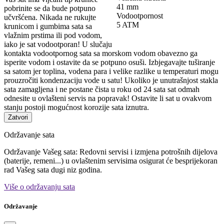
41 mm
pobrinite se da bude potpuno
Vodootpornost
učvršćena. Nikada ne rukujte
5 ATM
krunicom i gumbima sata sa
vlažnim prstima ili pod vodom,
iako je sat vodootporan! U slučaju
kontakta vodootpornog sata sa morskom vodom obavezno ga
isperite vodom i ostavite da se potpuno osuši. Izbjegavajte tuširanje
sa satom jer toplina, vodena para i velike razlike u temperaturi mogu
prouzročiti kondenzaciju vode u satu! Ukoliko je unutrašnjost stakla
sata zamagljena i ne postane čista u roku od 24 sata sat odmah
odnesite u ovlašteni servis na popravak! Ostavite li sat u ovakvom
stanju postoji mogućnost korozije sata iznutra.
Zatvori
Održavanje sata
Održavanje Vašeg sata: Redovni servisi i izmjena potrošnih dijelova
(baterije, remeni...) u ovlaštenim servisima osigurat će besprijekoran
rad Vašeg sata dugi niz godina.
Više o održavanju sata
Održavanje