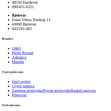
48350 Đurđevac
099/451-6321
Bjelovar
Ivana Viteza Trnskog 13
43000 Bjelovar
043/241-461
Brandovi
Q&Q
Pierre Ricaud
Adriatica
Manoki
Uvjeti poslovanja
Opći uvijeti
Uvjeti jamstva
Zamjena proizvoda/Povrat proizvoda/Raskid ugovora
Prigovori
Način plaćanja