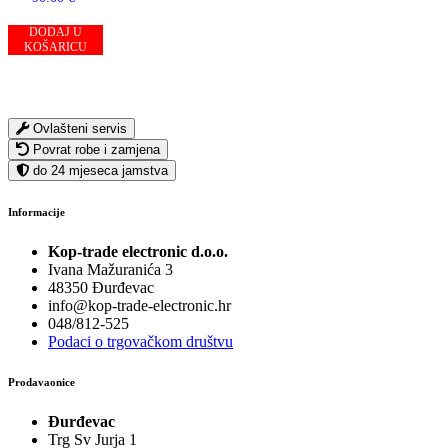
DODAJ U
KOŠARICU
Ovlašteni servis
Povrat robe i zamjena
do 24 mjeseca jamstva
Informacije
Kop-trade electronic d.o.o.
Ivana Mažuranića 3
48350 Đurđevac
info@kop-trade-electronic.hr
048/812-525
Podaci o trgovačkom društvu
Prodavaonice
Đurđevac
Trg Sv Jurja 1