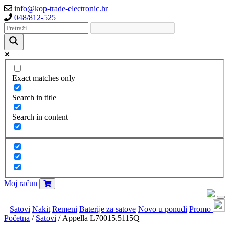
info@kop-trade-electronic.hr
048/812-525
Exact matches only
Search in title
Search in content
Moj račun
Satovi
Nakit
Remeni
Baterije za satove
Novo u ponudi
Promo
Početna
/
Satovi
/ Appella L70015.5115Q