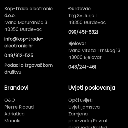
Kop-trade electronic
Đurđevac
d.o.o.
Trg Sv Jurja 1
Ivana Mažuranića 3
48350 Đurđevac
48350 Đurđevac
099/451-6321
info@kop-trade-
Bjelovar
electronic.hr
Ivana Viteza Trnskog 13
048/812-525
43000 Bjelovar
Podaci o trgovačkom
043/241-461
društvu
Brandovi
Uvjeti poslovanja
Q&Q
Opći uvijeti
Pierre Ricaud
Uvjeti jamstva
Adriatica
Zamjena
Manoki
proizvoda/Povrat
proizvoda/Raskid