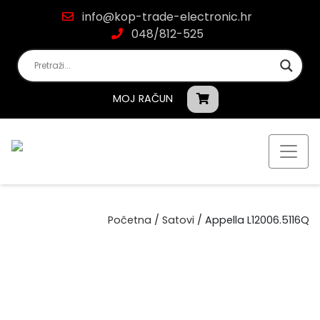
info@kop-trade-electronic.hr
048/812-525
MOJ RAČUN
Početna
/
Satovi
/ Appella L12006.5116Q