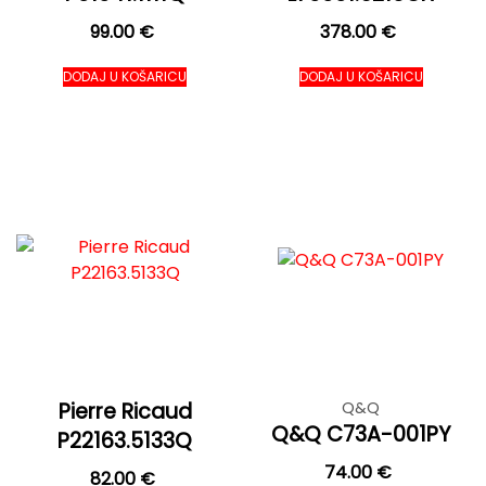
99.00
€
378.00
€
DODAJ U KOŠARICU
DODAJ U KOŠARICU
Pierre Ricaud
Q&Q
Q&Q C73A-001PY
P22163.5133Q
74.00
€
82.00
€