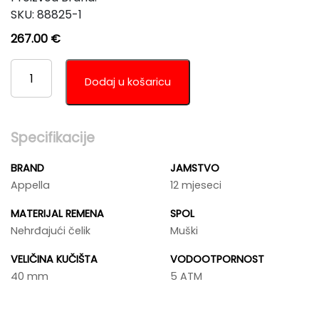
SKU:
88825-1
267.00
€
APPELLA
L12006.5116Q
Dodaj u košaricu
KOLIČINA
Specifikacije
BRAND
JAMSTVO
Appella
12 mjeseci
MATERIJAL REMENA
SPOL
Nehrđajući čelik
Muški
VELIČINA KUČIŠTA
VODOOTPORNOST
40 mm
5 ATM