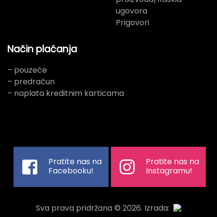
ugovora
Prigovori
Način plaćanja
– pouzeće
– predračun
– naplata kreditnim karticama
Pratite nas na
Pratite nas na
Facebooku!
Instagramu!
Sva prava pridržana © 2026. Izrada: