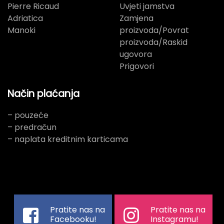
Pierre Ricaud
Uvjeti jamstva
Adriatica
Zamjena
Manoki
proizvoda/Povrat
proizvoda/Raskid
ugovora
Prigovori
Način plaćanja
– pouzeće
– predračun
– naplata kreditnim karticama
Pratite nas na
Pratite nas na
Facebooku!
Instagramu!