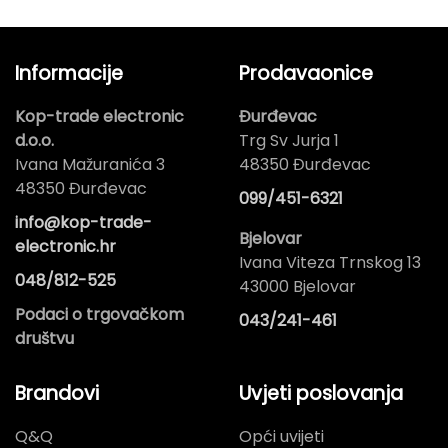
Informacije
Prodavaonice
Kop-trade electronic
Đurđevac
d.o.o.
Trg Sv Jurja 1
Ivana Mažuranića 3
48350 Đurđevac
48350 Đurđevac
099/451-6321
info@kop-trade-
Bjelovar
electronic.hr
Ivana Viteza Trnskog 13
048/812-525
43000 Bjelovar
Podaci o trgovačkom
043/241-461
društvu
Brandovi
Uvjeti poslovanja
Q&Q
Opći uvijeti