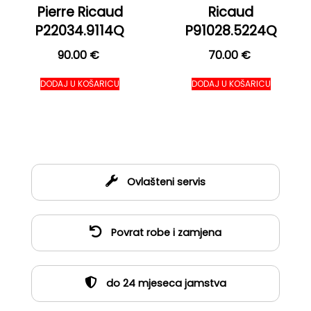
Pierre Ricaud
Ricaud
P22034.9114Q
P91028.5224Q
90.00
€
70.00
€
DODAJ U KOŠARICU
DODAJ U KOŠARICU
Ovlašteni servis
Povrat robe i zamjena
do 24 mjeseca jamstva