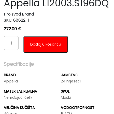
Appella L12003.S196DQ
Proizvod Brand:
SKU:
88822-1
272.00
€
APPELLA
L12003.S196DQ
Dodaj u košaricu
KOLIČINA
Specifikacije
BRAND
JAMSTVO
Appella
24 mjeseci
MATERIJAL REMENA
SPOL
Nehrđajući čelik
Muški
VELIČINA KUČIŠTA
VODOOTPORNOST
40 mm
5 ATM