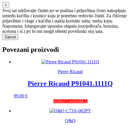
×
Svoj sat održavajte čistim jer se prašina i prljavština često nakupljaju
između kućišta i krunice koju je potrebno redovito čistiti. Za čišćenje
prljavštine i vlage s kućišta i stakla koristite suhu, meku krpu.
Napomena: Izbjegavajte uporabu otapala (razrjeđivača, benzina,
acetona i sl.) jer bi oni mogli oštetiti površinski sloj sata.
Zatvori
Povezani proizvodi
Pierre Ricaud
Pierre Ricaud P91041.1111Q
99.00
€
DODAJ U KOŠARICU
Q&Q