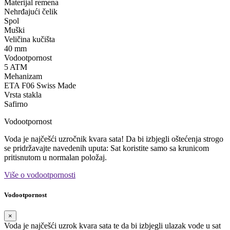
Materijal remena
Nehrđajući čelik
Spol
Muški
Veličina kučišta
40 mm
Vodootpornost
5 ATM
Mehanizam
ETA F06 Swiss Made
Vrsta stakla
Safirno
Vodootpornost
Voda je najčešći uzročnik kvara sata! Da bi izbjegli oštećenja strogo
se pridržavajte navedenih uputa: Sat koristite samo sa krunicom
pritisnutom u normalan položaj.
Više o vodootpornosti
Vodootpornost
×
Voda je najčešći uzrok kvara sata te da bi izbjegli ulazak vode u sat