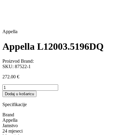
Appella
Appella L12003.5196DQ
Proizvod Brand:
SKU:
87522-1
272.00
€
Appella
L12003.5196DQ
Dodaj u košaricu
količina
Specifikacije
Brand
Appella
Jamstvo
24 mjeseci