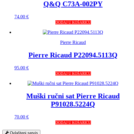
Q&Q C73A-002PY
74.00
€
DODAJ U KOŠARICU
Pierre Ricaud
Pierre Ricaud P22094.5113Q
95.00
€
DODAJ U KOŠARICU
Muški ručni sat Pierre Ricaud
P91028.5224Q
70.00
€
DODAJ U KOŠARICU
Ovlašteni servis