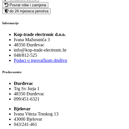
Povrat robe i zamjena
do 24 mjeseca jamstva
Informacije
Kop-trade electronic d.o.o.
Ivana Mažuranića 3
48350 Đurđevac
info@kop-trade-electronic.hr
048/812-525
Podaci o trgovačkom društvu
Prodavaonice
Đurđevac
Trg Sv Jurja 1
48350 Đurđevac
099/451-6321
Bjelovar
Ivana Viteza Trnskog 13
43000 Bjelovar
043/241-461