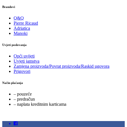
Brandovi
Q&Q
Pierre Ricaud
Adriatica
Manoki
Uvjeti poslovanja
Opći uvijeti
Uvjeti jamstva
Zamjena proizvoda/Povrat proizvoda/Raskid ugovora
Prigovori
Način plaćanja
– pouzeće
– predračun
– naplata kreditnim karticama