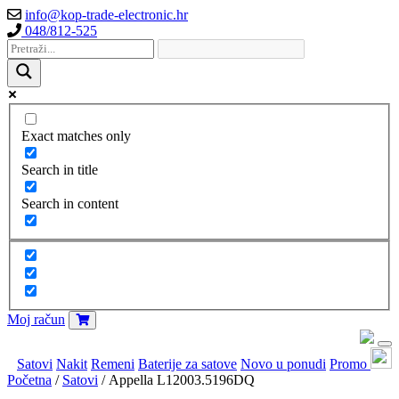
info@kop-trade-electronic.hr
048/812-525
Exact matches only
Search in title
Search in content
Moj račun
Satovi
Nakit
Remeni
Baterije za satove
Novo u ponudi
Promo
Početna
/
Satovi
/ Appella L12003.5196DQ