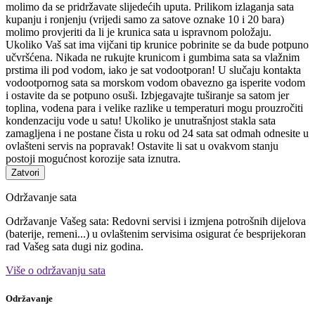
molimo da se pridržavate slijedećih uputa. Prilikom izlaganja sata
kupanju i ronjenju (vrijedi samo za satove oznake 10 i 20 bara)
molimo provjeriti da li je krunica sata u ispravnom položaju.
Ukoliko Vaš sat ima vijčani tip krunice pobrinite se da bude potpuno
učvršćena. Nikada ne rukujte krunicom i gumbima sata sa vlažnim
prstima ili pod vodom, iako je sat vodootporan! U slučaju kontakta
vodootpornog sata sa morskom vodom obavezno ga isperite vodom
i ostavite da se potpuno osuši. Izbjegavajte tuširanje sa satom jer
toplina, vodena para i velike razlike u temperaturi mogu prouzročiti
kondenzaciju vode u satu! Ukoliko je unutrašnjost stakla sata
zamagljena i ne postane čista u roku od 24 sata sat odmah odnesite u
ovlašteni servis na popravak! Ostavite li sat u ovakvom stanju
postoji mogućnost korozije sata iznutra.
Zatvori
Održavanje sata
Održavanje Vašeg sata: Redovni servisi i izmjena potrošnih dijelova
(baterije, remeni...) u ovlaštenim servisima osigurat će besprijekoran
rad Vašeg sata dugi niz godina.
Više o održavanju sata
Održavanje